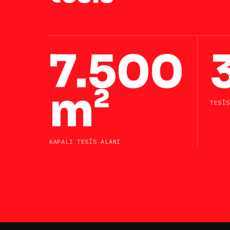
7.500
m²
TESIS
KAPALI TESIS ALANI