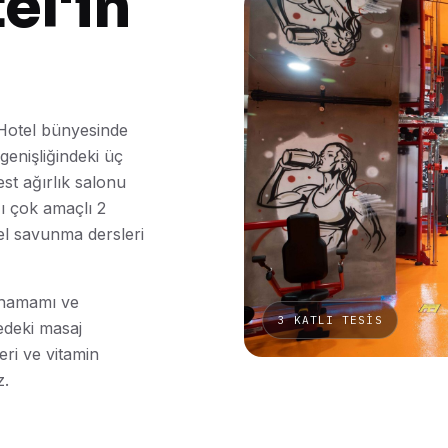
el'in
Hotel bünyesinde
genişliğindeki üç
est ağırlık salonu
ğı çok amaçlı 2
el savunma dersleri
 hamamı ve
3 KATLI TESİS
edeki masaj
leri ve vitamin
z.