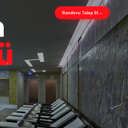
a
Randevu Talep Et
→
ü