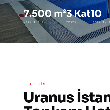
7.500 m²
3 Kat
10
KAPALI ALAN
TESIS
HAFTALIK 
TESISIMIZ
Uranus İsta