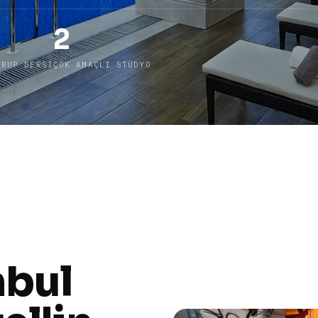
2
GRUP DERSI
ÇOK AMAÇLI STÜDYO
nbul