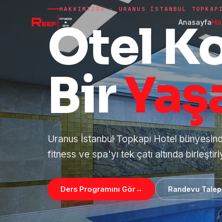
HAKKIMIZDA · URANUS İSTANBUL TOPKAP
Otel K
Anasayfa
Ha
Bir
Yaş
Uranus İstanbul Topkapı Hotel bünyesinde,
fitness ve spa'yı tek çatı altında birleştir
Ders Programını Gör
→
Randevu Talep