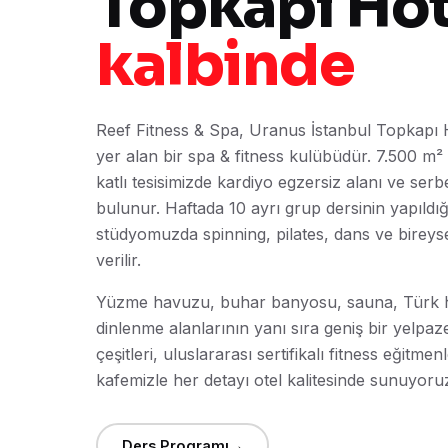
Topkapı Hot
kalbinde
Reef Fitness & Spa, Uranus İstanbul Topkapı 
yer alan bir spa & fitness kulübüdür. 7.500 m² 
katlı tesisimizde kardiyo egzersiz alanı ve serb
bulunur. Haftada 10 ayrı grup dersinin yapıldı
stüdyomuzda spinning, pilates, dans ve bireys
verilir.
Yüzme havuzu, buhar banyosu, sauna, Türk
dinlenme alanlarının yanı sıra geniş bir yelpaz
çeşitleri, uluslararası sertifikalı fitness eğitmen
kafemizle her detayı otel kalitesinde sunuyoru
Ders Programı
→