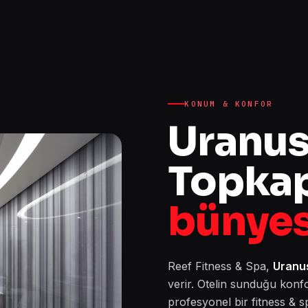
KONUM & KONFOR
Uranus
Topkap
bünye
Reef Fitness & Spa,
Uranus
verir. Otelin sunduğu konfo
profesyonel bir fitness & s