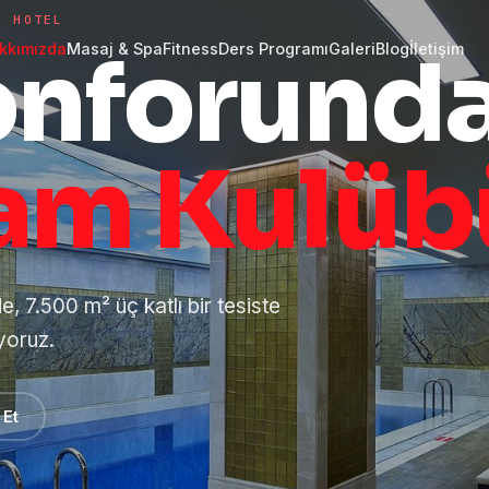
I HOTEL
onforund
kkımızda
Masaj & Spa
Fitness
Ders Programı
Galeri
Blog
İletişim
am Kulüb
 7.500 m² üç katlı bir tesiste
iyoruz.
 Et